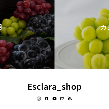
用
カ
Esclara_shop