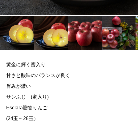
黄金に輝く蜜入り
甘さと酸味のバランスが良く
旨みが濃い
サンふじ (蜜入り)
Esclara贈答りんご
(24玉～28玉）